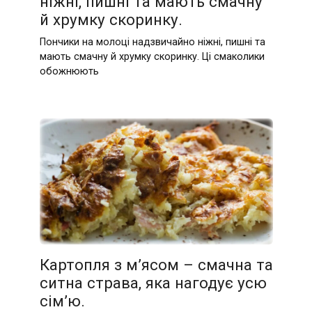
ніжні, пишні та мають смачну
й хрумку скоринку.
Пончики на молоці надзвичайно ніжні, пишні та
мають смачну й хрумку скоринку. Ці смаколики
обожнюють
Картопля з м’ясом – смачна та
ситна страва, яка нагодує усю
сім’ю.