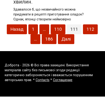
хвилин.
Здавалося б, що незвичайного можна
придумати в рецепті приготування оладок?
Однак, японці створили неймовірно
Пагінація
Назад
1
…
110
111
112
записів
…
186
Далі
Доброта - 2026 © Всі права захищені. Використання
матеріалів сайту без письмової згоди редакції
категорично забороняється і вважається порушенням
авторських прав. *
Contacts
*
Соглашение