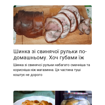
Шинка зі свинячої рульки по-
домашньому. Хоч губами їж
Шинка зі свинячої рульки набагато смачніша та
корисніша ніж магазинна. Ця частина туші
коштує не дорого