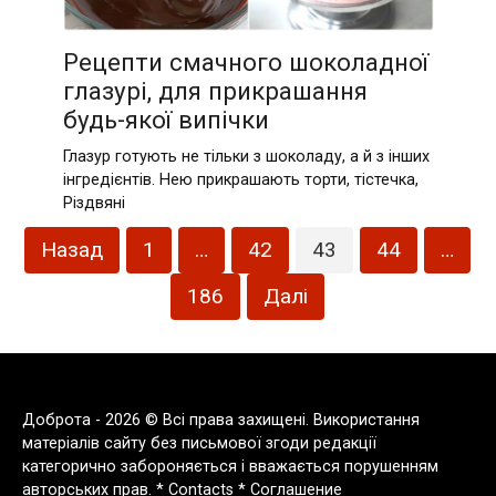
Рецепти смачного шоколадної
глазурі, для прикрашання
будь-якої випічки
Глазур готують не тільки з шоколаду, а й з інших
інгредієнтів. Нею прикрашають торти, тістечка,
Різдвяні
Пагінація
Назад
1
…
42
43
44
…
записів
186
Далі
Доброта - 2026 © Всі права захищені. Використання
матеріалів сайту без письмової згоди редакції
категорично забороняється і вважається порушенням
авторських прав. *
Contacts
*
Соглашение