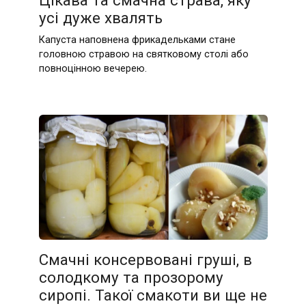
Цікава та смачна страва, яку
усі дуже хвалять
Капуста наповнена фрикадельками стане
головною стравою на святковому столі або
повноцінною вечерею.
Смачні консервовані груші, в
солодкому та прозорому
сиропі. Такої смакоти ви ще не