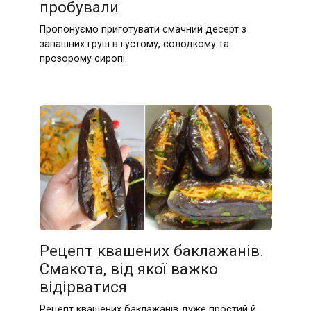
пробували
Пропонуємо приготувати смачний десерт з
запашних груш в густому, солодкому та
прозорому сиропі.
Рецепт квашених баклажанів.
Смакота, від якої важко
відірватися
Рецепт квашених баклажанів дуже простий й