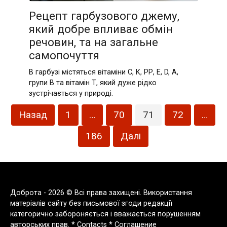
Рецепт гарбузового джему,
який добре впливає обмін
речовин, та на загальне
самопочуття
В гарбузі містяться вітаміни С, К, РР, Е, D, А,
групи B та вітамін Т, який дуже рідко
зустрічається у природі.
Пагінація
Назад
1
…
70
71
72
…
записів
186
Далі
Доброта - 2026 © Всі права захищені. Використання
матеріалів сайту без письмової згоди редакції
категорично забороняється і вважається порушенням
авторських прав. *
Contacts
*
Соглашение