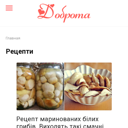
Перейти
до
змісту
Главная
Рецепти
Рецепт маринованих білих
грибів. Виходять такі смачні,