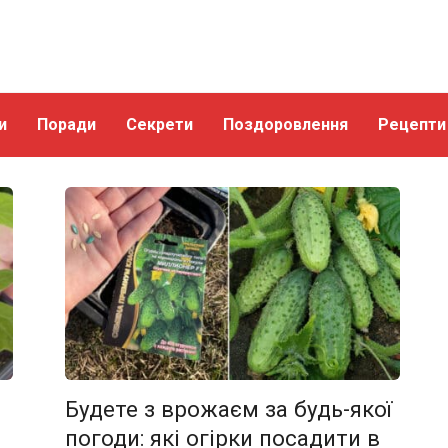
и
Поради
Секрети
Поздоровлення
Рецепти
Будете з врожаєм за будь-якої
погоди: які огірки посадити в