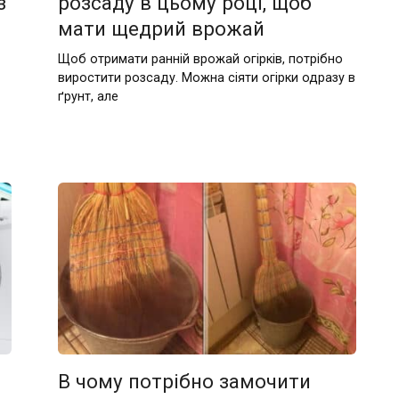
з
розсаду в цьому році, щоб
мати щедрий врожай
Щоб отримати ранній врожай огірків, потрібно
виростити розсаду. Можна сіяти огірки одразу в
ґрунт, але
В чому потрібно замочити