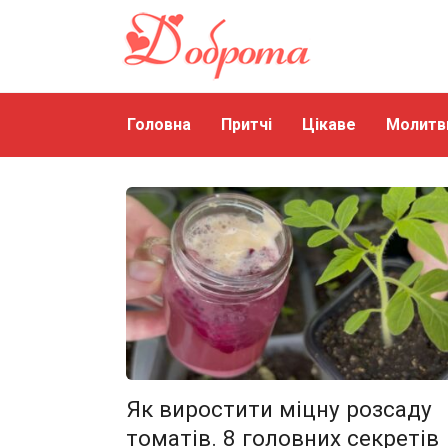
Перейти
до
змісту
Головна
Притчі
Цікаве
Молитв
Як виростити міцну розсаду
томатів. 8 головних секретів