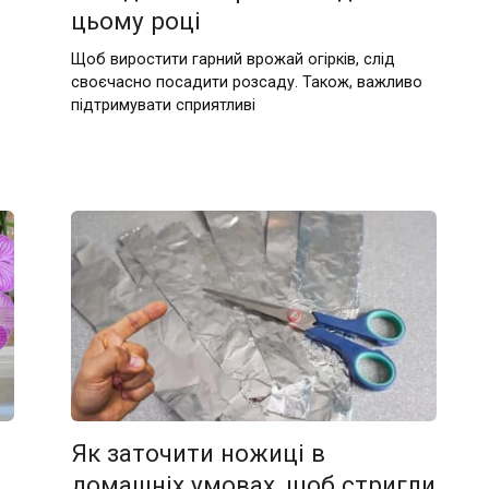
цьому році
Щоб виростити гарний врожай огірків, слід
своєчасно посадити розсаду. Також, важливо
підтримувати сприятливі
Як заточити ножиці в
домашніх умовах, щоб стригли